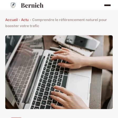
Bernieh
Accueil
›
Actu
›
Comprendre le référencement naturel pour
booster votre trafic