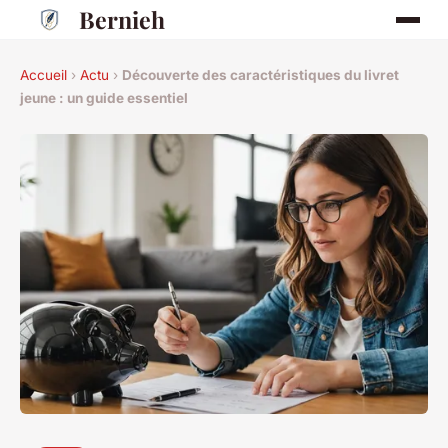
Bernieh
Accueil
›
Actu
›
Découverte des caractéristiques du livret
jeune : un guide essentiel