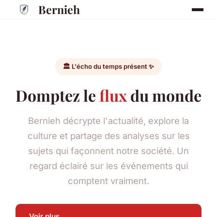
Bernieh
🏛️ L'écho du temps présent ✨
Domptez le
flux
du monde
Bernieh décrypte l'actualité, explore la
culture et partage des analyses sur les
sujets qui façonnent notre société. Un
regard éclairé sur les événements qui
comptent vraiment.
Voir plus →