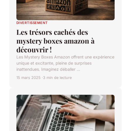
DIVERTISSEMENT
Les trésors cachés des
mystery boxes amazon à
découvrir !
Les Mystery Boxes Amazon offrent une expérience
unique et excitante, pleine de surprises
inattendues. Imaginez déballer ...
15 mars 2025
3 min de lecture